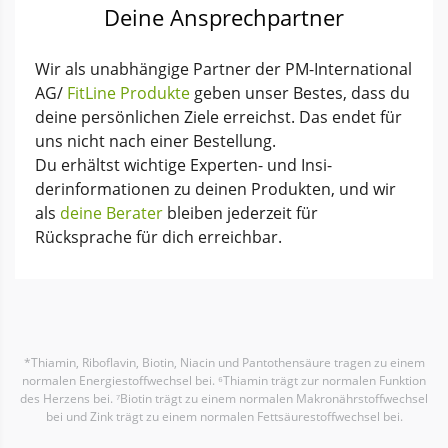
Deine Ansprechpartner
Wir als unabhängige Partner der PM-International
AG/
FitLine Produkte
geben unser Bestes, dass du
deine per­sönlichen Ziele erreichst. Das endet für
uns nicht nach einer Bestellung.
Du erhältst wichtige Experten- und Insi­
derinforma­tionen zu deinen Produkten, und wir
als
deine Berater
bleiben jeder­zeit für
Rücksprache für dich erreichbar.
*Thiamin, Riboflavin, Biotin, Niacin und Pantothensäure tragen zu einem
normalen Energiestoffwechsel bei. ⁶Thiamin trägt zur normalen Funktion
des Herzens bei. ⁷Biotin trägt zu einem normalen Makronährstoffwechsel
bei und Zink trägt zu einem normalen Fettsäurestoffwechsel bei.