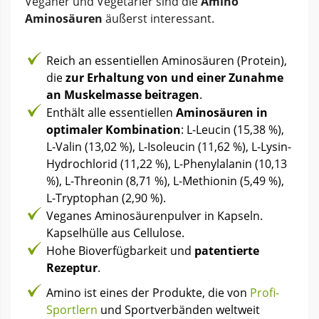
Veganer und Vegetarier sind die
Amino
Aminosäuren
äußerst interessant.
Reich an essentiellen Aminosäuren (Protein),
die
zur Erhaltung von und einer Zunahme
an Muskelmasse beitragen
.
Enthält alle essentiellen
Aminosäuren in
optimaler Kombination
: L-Leucin (15,38 %),
L-Valin (13,02 %), L-Isoleucin (11,62 %), L-Lysin-
Hydrochlorid (11,22 %), L-Phenylalanin (10,13
%), L-Threonin (8,71 %), L-Methionin (5,49 %),
L-Tryptophan (2,90 %).
Veganes Aminosäurenpulver in Kapseln.
Kapselhülle aus Cellulose.
Hohe Bioverfügbarkeit und
patentierte
Rezeptur
.
Amino ist eines der Produkte, die von
Profi-
Sportlern
und Sportverbänden weltweit