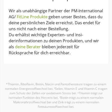
Wir als unabhängige Partner der PM-International
AG/
FitLine Produkte
geben unser Bestes, dass du
deine per­sönlichen Ziele erreichst. Das endet für
uns nicht nach einer Bestellung.
Du erhältst wichtige Experten- und Insi­
derinforma­tionen zu deinen Produkten, und wir
als
deine Berater
bleiben jeder­zeit für
Rücksprache für dich erreichbar.
*Thiamin, Riboflavin, Biotin, Niacin und Pantothensäure tragen zu einem
normalen Energiestoffwechsel bei. ²Selen, Vitamin E und Vitamin C tragen
zum Schutz der Zellen vor oxidativem Stress bei. ⁶Thiamin trägt zur
normalen Funktion des Herzens bei. ⁷Biotin trägt zu einem normalen
Makronährstoffwechsel bei und Zink trägt zu einem normalen
Fettsäurestoffwechsel bei.