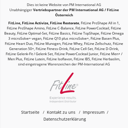
Dies ist keine Website von PM International AG
Unabhängiger
Vertriebspartner der PM International AG / FitLine
Österreich
FitLine,
FitLine Activize
,
FitLine Restorate
,
FitLine ProShape All in 1
,
FitLine ProShape Amino
,
FitLine C-Balance
,
FitLine PowerCocktail
,
FitLine
Beauty
,
FitLine Optimal-Set
,
FitLine Basics
,
FitLine TopShape
,
FitLine Omega
3 microSolve+ vegan
,
FitLine Q10 plus microSolve+
,
FitLine Basen Plus
,
FitLine Heart Duo
,
FitLine Munogen
,
FitLine Whey
,
FitLine Zellschutz
,
FitLine
Generation 50+
,
FitLine Fitness-Drink
,
FitLine Cell-Set
,
FitLine D-Drink
,
FitLine Gelenk-Fit / Gelenk Set
,
FitLine PowerCocktail Junior
,
FitLine Men+ /
Men Plus
,
FitLine Lutein
,
FitLine Isoflavon
,
FitLine IB5
,
FitLine Herbaslim
,
sind eingetragene Warenzeichen der PM-International AG
Startseite
Kontakt zu uns
Impressum
Datenschutzerklärung