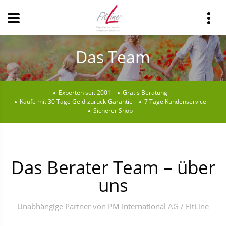
Das Team
Experten seit 2001
Gratis Beratung
Kaufe mit 30 Tage Geld-zurück-Garantie
7 Tage Kundenservice
Sicherer Shop
Das Berater Team – über
uns
Unabhängige Partner von PM International AG / FitLine