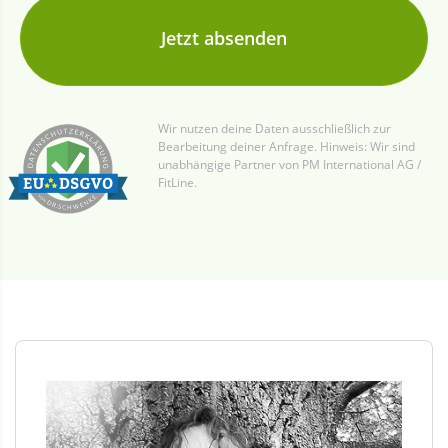
Wir nutzen deine Daten ausschließlich zur
Bearbeitung deiner Anfrage. Hinweis: Wir sind
unabhängige Partner von PM International AG /
FitLine.