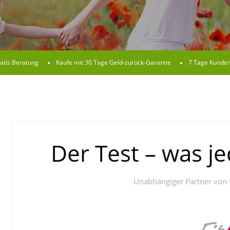
atis Beratung
Kaufe mit 30 Tage Geld-zurück-Garantie
7 Tage Kunden
Der Test – was je
Unabhängiger Partner von P