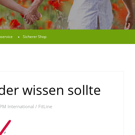
service
Sicherer Shop
der wissen sollte
M International / FitLine