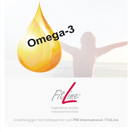
Unabhängiger Vertriebspartner von
PM International / FitLine