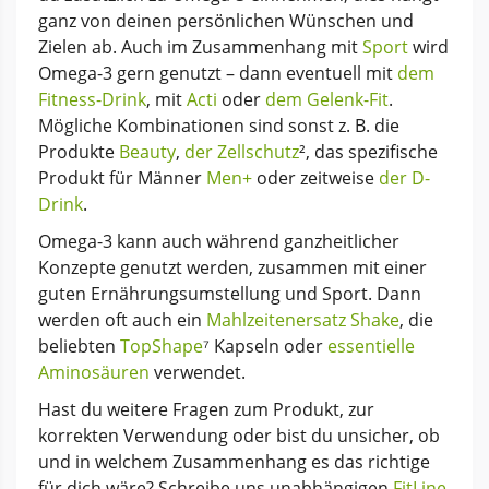
ganz von deinen persönlichen Wünschen und
Zielen ab. Auch im Zusammenhang mit
Sport
wird
Omega-3 gern genutzt – dann eventuell mit
dem
Fitness-Drink
, mit
Acti
oder
dem Gelenk-Fit
.
Mögliche Kombinationen sind sonst z. B. die
Produkte
Beauty
,
der Zellschutz
², das spezifische
Produkt für Männer
Men+
oder zeitweise
der D-
Drink
.
Omega-3 kann auch während ganzheitlicher
Konzepte genutzt werden, zusammen mit einer
guten Ernährungsumstellung und Sport. Dann
werden oft auch ein
Mahlzeitenersatz Shake
, die
beliebten
TopShape
⁷ Kapseln oder
essentielle
Aminosäuren
verwendet.
Hast du weitere Fragen zum Produkt, zur
korrekten Verwendung oder bist du unsicher, ob
und in welchem Zusammenhang es das richtige
für dich wäre? Schreibe uns unabhängigen
FitLine