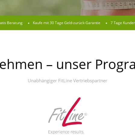
atis Beratung
Kaufe mit 30 Tage Geld-zurück-Garantie
7 Tage Kunden
ehmen – unser Prog
Unabhängiger FitLine Vertriebspartner