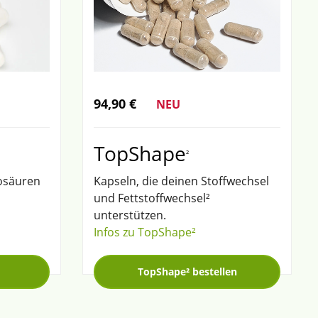
94,90 €
NEU
TopShape
²
nosäuren
Kapseln, die deinen Stoffwechsel
und Fettstoffwechsel²
unterstützen.
Infos zu TopShape²
TopShape² bestellen