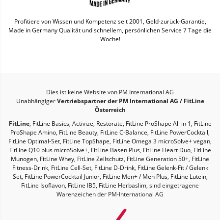
Profitiere von Wissen und Kompetenz seit 2001, Geld-zurück-Garantie,
Made in Germany Qualität und schnellem, persönlichen Service 7 Tage die
Woche!
Dies ist keine Website von PM International AG
Unabhängiger
Vertriebspartner der PM International AG / FitLine
Österreich
FitLine
,
FitLine Basics
,
Activize
,
Restorate
,
FitLine ProShape All in 1
,
FitLine
ProShape Amino
,
FitLine Beauty
,
FitLine C-Balance
,
FitLine PowerCocktail
,
FitLine Optimal-Set
,
FitLine TopShape
,
FitLine Omega 3 microSolve+ vegan
,
FitLine Q10 plus microSolve+
,
FitLine Basen Plus
,
FitLine Heart Duo
,
FitLine
Munogen
,
FitLine Whey
,
FitLine Zellschutz
,
FitLine Generation 50+
,
FitLine
Fitness-Drink
,
FitLine Cell-Set
,
FitLine D-Drink
,
FitLine Gelenk-Fit / Gelenk
Set
,
FitLine PowerCocktail Junior
,
FitLine Men+ / Men Plus
,
FitLine Lutein
,
FitLine Isoflavon
,
FitLine IB5
,
FitLine Herbaslim
, sind eingetragene
Warenzeichen der PM-International AG