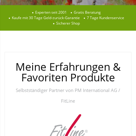
Experten seit 2001
Gratis Beratung
Kaufe mit 30 Tage Geld-zurück-Garantie
7 Tage Kundenservice
Sicherer Shop
Meine Erfahrungen &
Favoriten Produkte
Selbstständiger Partner von PM International AG /
FitLine